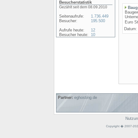
Besucherstatistik
Gezählt seit dem 08.09.2010
Baug
Baugewe
Seitenaufrufe:
1.736.449
Unterne
Besucher:
195.500
Euro St
Datum: 
Aufrufe heute:
12
Besucher heute:
10
Partner:
eghosting.de
Nutzun
Copyright � 2007-20