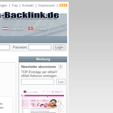
ungen
|
Faq
|
Kontakt
|
Impressum
|
Passwort:
Werbung
Newsletter abonnieren
TOP-Einträge per eMail?
eMail-Adresse eintragen...
om
men