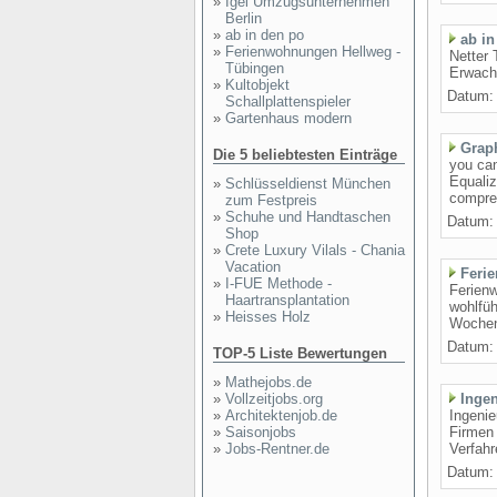
»
Igel Umzugsunternehmen
Berlin
»
ab in den po
ab in
»
Ferienwohnungen Hellweg -
Netter 
Tübingen
Erwach
»
Kultobjekt
Datum: 
Schallplattenspieler
»
Gartenhaus modern
Graph
Die 5 beliebtesten Einträge
you can
Equaliz
»
Schlüsseldienst München
compres
zum Festpreis
»
Schuhe und Handtaschen
Datum: 
Shop
»
Crete Luxury Vilals - Chania
Vacation
Feri
»
I-FUE Methode -
Ferien
Haartransplantation
wohlfüh
»
Heisses Holz
Wochen
Datum: 
TOP-5 Liste Bewertungen
»
Mathejobs.de
»
Vollzeitjobs.org
Inge
»
Architektenjob.de
Ingenie
»
Saisonjobs
Firmen 
»
Jobs-Rentner.de
Verfahr
Datum: 