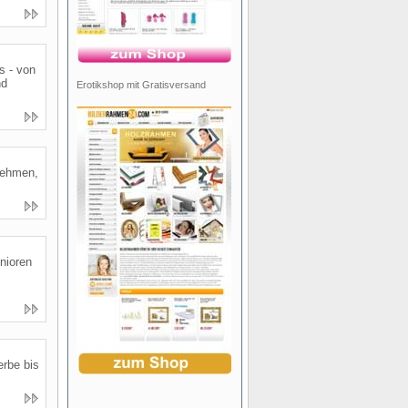
s - von
nd
Erotikshop mit Gratisversand
rnehmen,
enioren
erbe bis