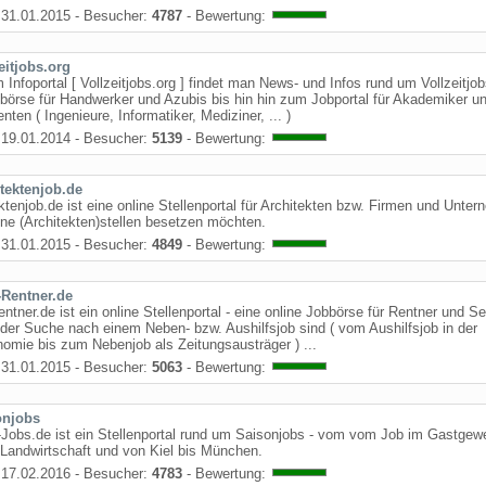
31.01.2015 - Besucher:
4787
- Bewertung:
eitjobs.org
 Infoportal [ Vollzeitjobs.org ] findet man News- und Infos rund um Vollzeitjob
börse für Handwerker und Azubis bis hin hin zum Jobportal für Akademiker u
nten ( Ingenieure, Informatiker, Mediziner, ... )
19.01.2014 - Besucher:
5139
- Bewertung:
tektenjob.de
ktenjob.de ist eine online Stellenportal für Architekten bzw. Firmen und Unte
ene (Architekten)stellen besetzen möchten.
31.01.2015 - Besucher:
4849
- Bewertung:
-Rentner.de
ntner.de ist ein online Stellenportal - eine online Jobbörse für Rentner und S
 der Suche nach einem Neben- bzw. Aushilfsjob sind ( vom Aushilfsjob in der
omie bis zum Nebenjob als Zeitungsausträger ) ...
31.01.2015 - Besucher:
5063
- Bewertung:
onjobs
Jobs.de ist ein Stellenportal rund um Saisonjobs - vom vom Job im Gastgew
 Landwirtschaft und von Kiel bis München.
17.02.2016 - Besucher:
4783
- Bewertung: