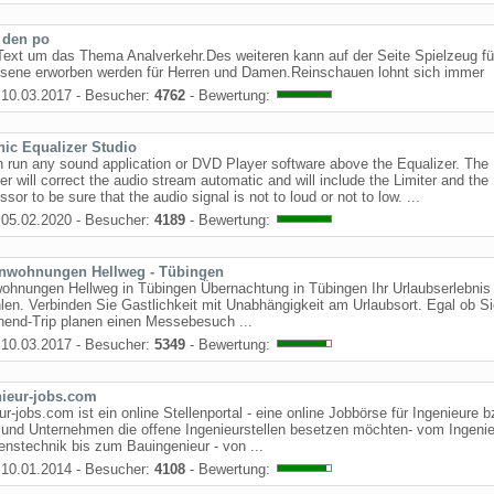
 den po
Text um das Thema Analverkehr.Des weiteren kann auf der Seite Spielzeug fü
sene erworben werden für Herren und Damen.Reinschauen lohnt sich immer
10.03.2017 - Besucher:
4762
- Bewertung:
ic Equalizer Studio
 run any sound application or DVD Player software above the Equalizer. The
er will correct the audio stream automatic and will include the Limiter and the
sor to be sure that the audio signal is not to loud or not to low. ...
05.02.2020 - Besucher:
4189
- Bewertung:
enwohnungen Hellweg - Tübingen
wohnungen Hellweg in Tübingen Übernachtung in Tübingen Ihr Urlaubserlebni
len. Verbinden Sie Gastlichkeit mit Unabhängigkeit am Urlaubsort. Egal ob Si
end-Trip planen einen Messebesuch ...
10.03.2017 - Besucher:
5349
- Bewertung:
nieur-jobs.com
ur-jobs.com ist ein online Stellenportal - eine online Jobbörse für Ingenieure b
und Unternehmen die offene Ingenieurstellen besetzen möchten- vom Ingenie
enstechnik bis zum Bauingenieur - von ...
10.01.2014 - Besucher:
4108
- Bewertung: