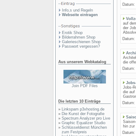
Datum: 
Info,s und Regeln
Webseite eintragen
Vollz
auf dem
der Job
Absolve
Erotik Shop
Bilderrahmen Shop
Datum: 
Galerieschienen Shop
Passwort vergessen?
Archi
Archite
Aus unserem Webkatalog
die off
Datum: 
Jobs
Join PDF Files
Jobs-Re
die auf
Gastron
Die letzten 10 Einträge
Datum: 
»
Linkspam p3xhosting.de
»
Die Kunst der Fotografie
Sais
»
Spectrum Analyzer pro Live
Saison-
»
Graphic Equalizer Studio
hin zur
»
Schlüsseldienst München
zum Festpreis
Datum: 