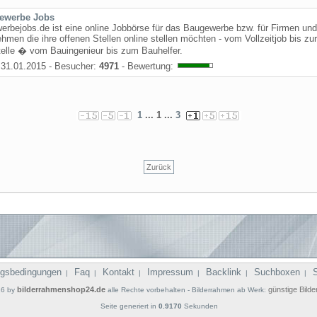
ewerbe Jobs
rbejobs.de ist eine online Jobbörse für das Baugewerbe bzw. für Firmen und
hmen die ihre offenen Stellen online stellen möchten - vom Vollzeitjob bis zur
elle � vom Bauingenieur bis zum Bauhelfer.
31.01.2015 - Besucher:
4971
- Bewertung:
1
... 1 ...
3
Zurück
gsbedingungen
Faq
Kontakt
Impressum
Backlink
Suchboxen
|
|
|
|
|
|
bilderrahmenshop24.de
günstige Bild
26 by
alle Rechte vorbehalten - Bilderrahmen ab Werk:
Seite generiert in
0.9170
Sekunden