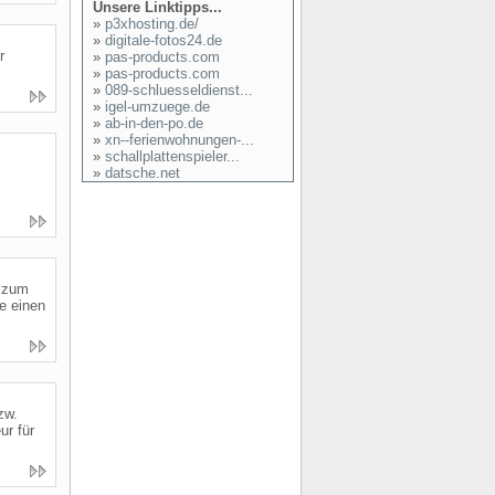
Unsere Linktipps...
»
p3xhosting.de/
»
digitale-fotos24.de
r
»
pas-products.com
»
pas-products.com
»
089-schluesseldienst...
»
igel-umzuege.de
»
ab-in-den-po.de
»
xn--ferienwohnungen-...
»
schallplattenspieler...
»
datsche.net
s zum
e einen
zw.
ur für