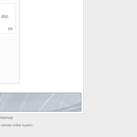
 450.-
Sitemap
errahmen online kaufen